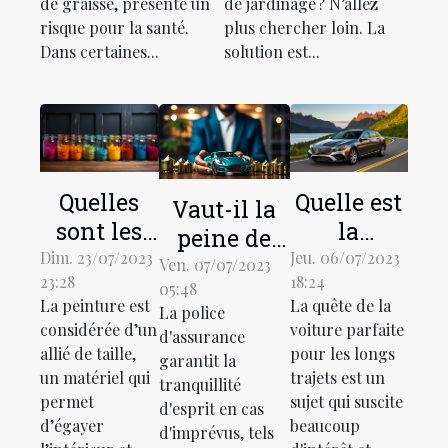
de graisse, présente un
de jardinage ? N’allez
risque pour la santé.
plus chercher loin. La
Dans certaines...
solution est...
Quelles
Quelle est
Vaut-il la
sont les
la
peine de
meilleures
meilleure
Dim. 23/07/2023
Jeu. 06/07/2023
faire appel
Ven. 07/07/2023
23:28
18:24
façons
voiture
05:48
à des
La peinture est
La quête de la
La police
d’utiliser
pour les
agences
considérée d’un
voiture parfaite
d'assurance
la
longs
d'assurance
allié de taille,
pour les longs
garantit la
peinture
trajets ?
un matériel qui
trajets est un
?
tranquillité
dans
permet
sujet qui suscite
d'esprit en cas
d’égayer
beaucoup
votre
d'imprévus, tels