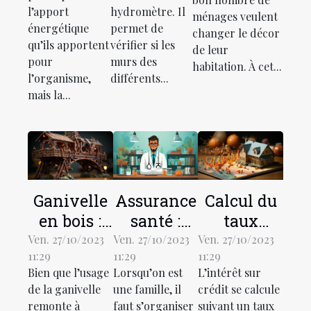
l’apport
hydromètre. Il
ménages veulent
énergétique
permet de
changer le décor
qu’ils apportent
vérifier si les
de leur
pour
murs des
habitation. À cet...
l’organisme,
différents...
mais la...
Ganivelle
Assurance
Calcul du
en bois :
santé :
taux
qu’est-ce
parlons-
d’intérêt
Ven. 27/10/2023
Ven. 27/10/2023
Ven. 27/10/2023
11:29
11:29
11:29
que c’est ?
en !
des prêts :
Bien que l’usage
Lorsqu’on est
L’intérêt sur
comment
de la ganivelle
une famille, il
crédit se calcule
ça
remonte à
faut s’organiser
suivant un taux