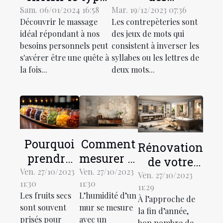
de massage
contrepèteries
Sam. 06/01/2024 16:58
Mar. 19/12/2023 07:36
Découvrir le massage
Les contrepèteries sont
adapté à vos
dans la société?
idéal répondant à nos
des jeux de mots qui
besoins
besoins personnels peut
consistent à inverser les
spécifiques
s'avérer être une quête à
syllabes ou les lettres de
la fois...
deux mots...
Pourquoi
Comment
Rénovation
prendre
mesurer et
de votre
du fruit
traiter les
Ven. 27/10/2023
Ven. 27/10/2023
salle de
Ven. 27/10/2023
11:30
11:30
sec ?
murs
11:29
bain :
Les fruits secs
L’humidité d’un
À l’approche de
humides ?
comment
sont souvent
mur se mesure
la fin d’année,
faire ?
prisés pour
avec un
bon nombre de