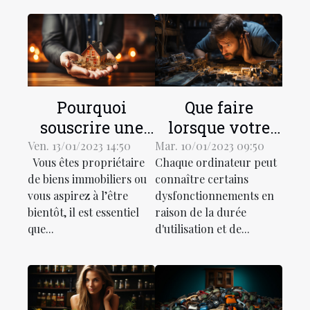
Pourquoi
Que faire
souscrire une
lorsque votre
assurance de
ordinateur est
Ven. 13/01/2023 14:50
Mar. 10/01/2023 09:50
Vous êtes propriétaire
Chaque ordinateur peut
location pour
lent?
de biens immobiliers ou
connaître certains
votre propriété ?
vous aspirez à l’être
dysfonctionnements en
bientôt, il est essentiel
raison de la durée
que...
d'utilisation et de...