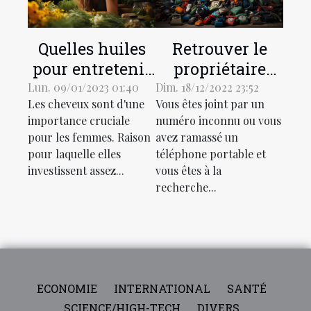
Quelles huiles
Retrouver le
pour entretenir
propriétaire
les cheveux fins
d'un numéro de
Lun. 09/01/2023 01:40
Dim. 18/12/2022 23:52
Les cheveux sont d'une
Vous êtes joint par un
et ceux qui sont
téléphone :
importance cruciale
numéro inconnu ou vous
secs ?
comment
pour les femmes. Raison
avez ramassé un
procéder ?
pour laquelle elles
téléphone portable et
investissent assez...
vous êtes à la
recherche...
ECONOMIE
INTERNATIONAL
SANTÉ
SCIENCE/HIGH-TECH
DIVERS