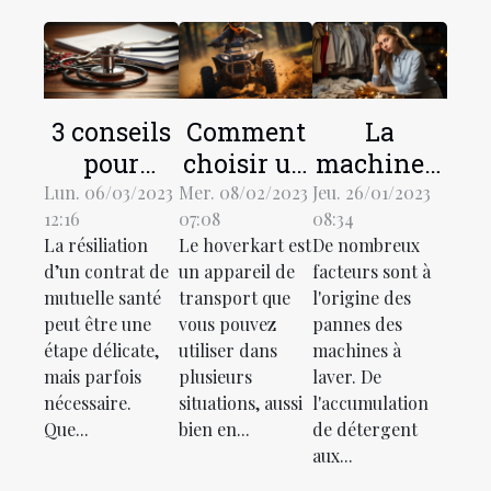
3 conseils
Comment
La
pour
choisir un
machine à
résilier à
hoverkart
laver :
Lun. 06/03/2023
Mer. 08/02/2023
Jeu. 26/01/2023
12:16
07:08
08:34
un contrat
tout
pourquoi
La résiliation
Le hoverkart est
De nombreux
de
terrain ?
tombe-t-
d’un contrat de
un appareil de
facteurs sont à
mutuelle
elle en
mutuelle santé
transport que
l'origine des
santé
panne ?
peut être une
vous pouvez
pannes des
étape délicate,
utiliser dans
machines à
mais parfois
plusieurs
laver. De
nécessaire.
situations, aussi
l'accumulation
Que...
bien en...
de détergent
aux...