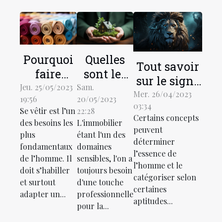
Pourquoi
Quelles
Tout savoir
faire
sont les
sur le signe
recours à
raisons de
Jeu. 25/05/2023
Sam.
astrologique
Mer. 26/04/2023
19:56
20/05/2023
un
solliciter
03:34
LION
Se vêtir est l’un
22:28
grossiste
les
Certains concepts
des besoins les
L'immobilier
textile en
services
peuvent
plus
étant l'un des
déterminer
ligne ?
d'un
fondamentaux
domaines
l’essence de
conseiller
de l’homme. Il
sensibles, l'on a
l’homme et le
doit s’habiller
toujours besoin
habitat ?
catégoriser selon
et surtout
d'une touche
certaines
adapter un...
professionnelle
aptitudes...
pour la...