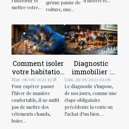
l’intérieur et
d'intérêt et...
qu'une panne de
maison ?
mettre votre...
voiture, une...
Comment isoler
Diagnostic
votre habitation
immobilier :
et économiser
quelques
Mar. 06/06/2023 13:38
Lun. 29/05/2023 02:06
Pour espérer passer
Le diagnostic s’impose,
de l’énergie
informations
l’hiver de manière
de nos jours, comme une
pendant
capitales à
confortable, il ne suffit
étape obligatoire
l’hiver ?
connaître
pas de mettre des
précédente la vente ou
absolument
vêtements chauds,
l’achat d’un bien....
boire...