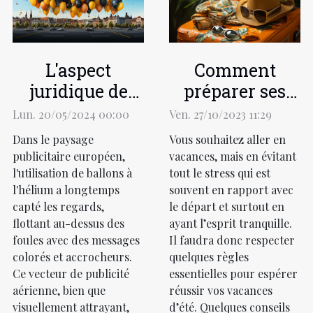
L'aspect
Comment
juridique de
préparer ses
l'utilisation
vacances
Lun. 20/05/2024 00:00
Ven. 27/10/2023 11:29
d'hélium pour
d’été ?
Dans le paysage
Vous souhaitez aller en
la publicité en
publicitaire européen,
vacances, mais en évitant
Europe.
l'utilisation de ballons à
tout le stress qui est
l'hélium a longtemps
souvent en rapport avec
capté les regards,
le départ et surtout en
flottant au-dessus des
ayant l’esprit tranquille.
foules avec des messages
Il faudra donc respecter
colorés et accrocheurs.
quelques règles
Ce vecteur de publicité
essentielles pour espérer
aérienne, bien que
réussir vos vacances
visuellement attrayant,
d’été. Quelques conseils