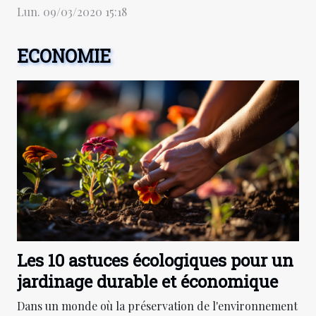
c'est-à-dire acquérir des
Lun. 09/03/2020 15:18
parts de propriété de
l'entreprise. Cependant,
ECONOMIE
une action représente une
partie du capital de la
société. Avant d'investir en
bourse, cependant, il y a
quelques règles de base à
comprendre. Voir plus...
Les 10 astuces écologiques pour un
jardinage durable et économique
Dans un monde où la préservation de l'environnement