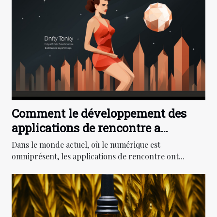
Comment le développement des
applications de rencontre a
impacté l'économie numérique
Dans le monde actuel, où le numérique est
omniprésent, les applications de rencontre ont...