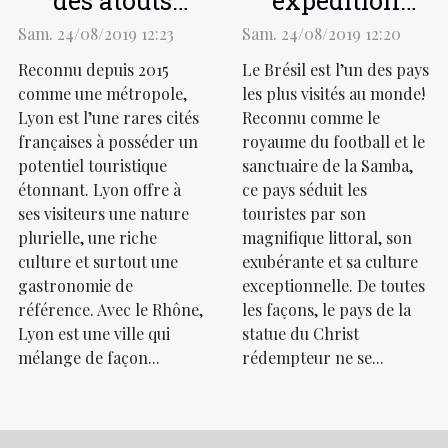
des atouts
expédition
naturels et
idyllique !
Sam. 24/08/2019 12:23
Sam. 24/08/2019 12:20
culinaires de
Reconnu depuis 2015
Le Brésil est l’un des pays
Lyon
comme une métropole,
les plus visités au monde!
Lyon est l’une rares cités
Reconnu comme le
françaises à posséder un
royaume du football et le
potentiel touristique
sanctuaire de la Samba,
étonnant. Lyon offre à
ce pays séduit les
ses visiteurs une nature
touristes par son
plurielle, une riche
magnifique littoral, son
culture et surtout une
exubérante et sa culture
gastronomie de
exceptionnelle. De toutes
référence. Avec le Rhône,
les façons, le pays de la
Lyon est une ville qui
statue du Christ
mélange de façon...
rédempteur ne se...