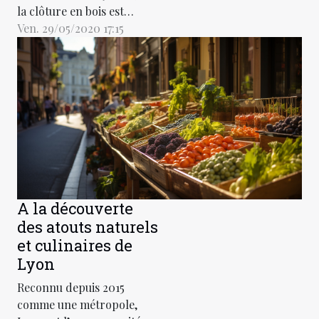
la clôture en bois est
une bonne option, car
Ven. 29/05/2020 17:15
elle permet de
protéger votre cadre
de vie des regards
indiscrets tout en vous
procurant une vue
harmonieuse.
Cependant, qu'il vous
souvienne que le bois de
votre clôture sera
constamment en
A la découverte
contact avec les...
des atouts naturels
et culinaires de
Lyon
Reconnu depuis 2015
comme une métropole,