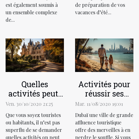
est également soumis à
de préparation de vos
un ensemble complexe
vacances d’été...
de...
Quelles
Activités pour
activités peut-
réussir ses
on mener dans
vacances à
Ven. 30/10/2020 21:25
Mar. 11/08/2020 19:01
la commune de
Dubaï : nos
Que vous soyez touristes
Dubaï une ville de grande
Montluçon ?
conseils
ou habitants, il n’est pas
affluence touristique
superflu de se demander
offre des merveilles à en
quelles activités on peut
perdre le souffle. Si vous