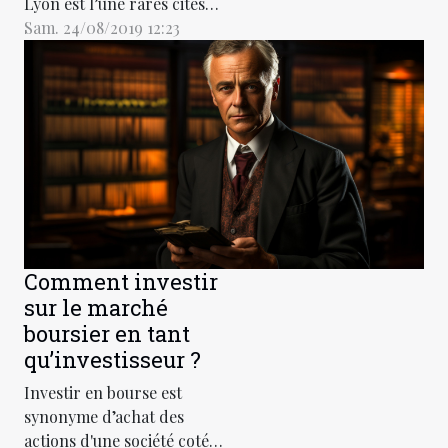
Lyon est l’une rares cités
françaises à posséder un
Sam. 24/08/2019 12:23
potentiel touristique
étonnant. Lyon offre à ses
visiteurs une nature
plurielle, une riche culture
et surtout une gastronomie
de référence. Avec le
Rhône, Lyon est une ville
qui mélange de façon...
Comment investir
sur le marché
boursier en tant
qu’investisseur ?
Investir en bourse est
synonyme d’achat des
actions d'une société cotée,