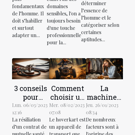
déterminer
ligne ?
d'un
fondamentaux
domaines
l’essence de
conseiller
de l’homme. Il
sensibles, l'on a
l’homme et le
doit s’habiller
toujours besoin
habitat ?
catégoriser selon
et surtout
d'une touche
certaines
adapter un...
professionnelle
aptitudes...
pour la...
3 conseils
Comment
La
pour
choisir un
machine à
résilier à
hoverkart
laver :
Lun. 06/03/2023
Mer. 08/02/2023
Jeu. 26/01/2023
12:16
07:08
08:34
un contrat
tout
pourquoi
La résiliation
Le hoverkart est
De nombreux
de
terrain ?
tombe-t-
d’un contrat de
un appareil de
facteurs sont à
mutuelle
elle en
mutuelle santé
transport que
l'origine des