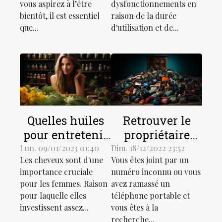
vous aspirez à l’être
dysfonctionnements en
bientôt, il est essentiel
raison de la durée
que...
d'utilisation et de...
Quelles huiles
Retrouver le
pour entretenir
propriétaire
les cheveux fins
d'un numéro de
Lun. 09/01/2023 01:40
Dim. 18/12/2022 23:52
Les cheveux sont d'une
Vous êtes joint par un
et ceux qui sont
téléphone :
importance cruciale
numéro inconnu ou vous
secs ?
comment
pour les femmes. Raison
avez ramassé un
procéder ?
pour laquelle elles
téléphone portable et
investissent assez...
vous êtes à la
recherche...