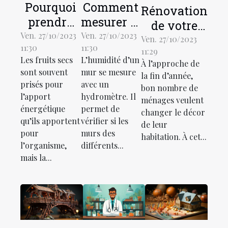
Pourquoi
Comment
Rénovation
prendre
mesurer et
de votre
du fruit
traiter les
Ven. 27/10/2023
Ven. 27/10/2023
salle de
Ven. 27/10/2023
11:30
11:30
sec ?
murs
11:29
bain :
Les fruits secs
L’humidité d’un
À l’approche de
humides ?
comment
sont souvent
mur se mesure
la fin d’année,
faire ?
prisés pour
avec un
bon nombre de
l’apport
hydromètre. Il
ménages veulent
énergétique
permet de
changer le décor
qu’ils apportent
vérifier si les
de leur
pour
murs des
habitation. À cet...
l’organisme,
différents...
mais la...