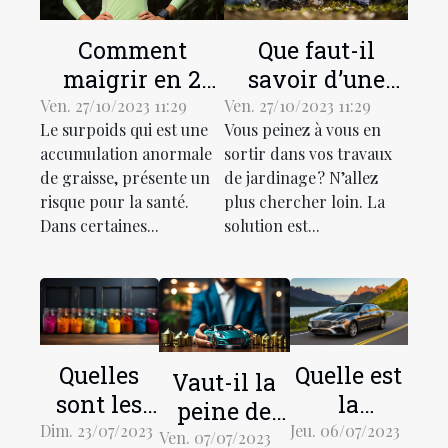
Comment
Que faut-il
maigrir en 2
savoir d’une
mois ?
débroussailleuse
Ven. 27/10/2023 11:29
Ven. 27/10/2023 11:29
Le surpoids qui est une
Vous peinez à vous en
électrique ?
accumulation anormale
sortir dans vos travaux
de graisse, présente un
de jardinage ? N’allez
risque pour la santé.
plus chercher loin. La
Dans certaines...
solution est...
Quelles
Quelle est
Vaut-il la
sont les
la
peine de
meilleures
meilleure
Dim. 23/07/2023
Jeu. 06/07/2023
faire appel
Ven. 07/07/2023