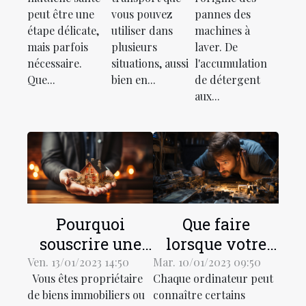
santé
panne ?
peut être une
vous pouvez
pannes des
étape délicate,
utiliser dans
machines à
mais parfois
plusieurs
laver. De
nécessaire.
situations, aussi
l'accumulation
Que...
bien en...
de détergent
aux...
Pourquoi
Que faire
souscrire une
lorsque votre
assurance de
ordinateur est
Ven. 13/01/2023 14:50
Mar. 10/01/2023 09:50
Vous êtes propriétaire
Chaque ordinateur peut
location pour
lent?
de biens immobiliers ou
connaître certains
votre propriété ?