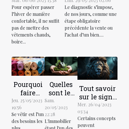
et économiser
quelques
Mar. 06/06/2023 13:38
Lun. 29/05/2023 02:06
Pour espérer passer
Le diagnostic s’impose,
de l’énergie
informations
l’hiver de manière
de nos jours, comme une
pendant
capitales à
confortable, il ne suffit
étape obligatoire
l’hiver ?
connaître
pas de mettre des
précédente la vente ou
absolument
vêtements chauds,
l’achat d’un bien....
boire...
Pourquoi
Quelles
Tout savoir
faire
sont les
sur le signe
recours à
raisons de
Jeu. 25/05/2023
Sam.
astrologique
Mer. 26/04/2023
19:56
20/05/2023
un
solliciter
03:34
LION
Se vêtir est l’un
22:28
grossiste
les
Certains concepts
des besoins les
L'immobilier
textile en
services
peuvent
plus
étant l'un des