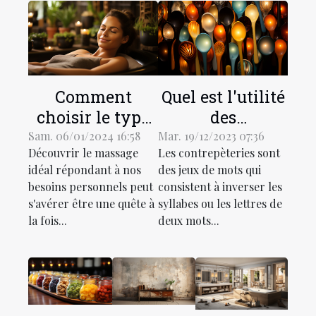
Comment
Quel est l'utilité
choisir le type
des
de massage
contrepèteries
Sam. 06/01/2024 16:58
Mar. 19/12/2023 07:36
Découvrir le massage
Les contrepèteries sont
adapté à vos
dans la société?
idéal répondant à nos
des jeux de mots qui
besoins
besoins personnels peut
consistent à inverser les
spécifiques
s'avérer être une quête à
syllabes ou les lettres de
la fois...
deux mots...