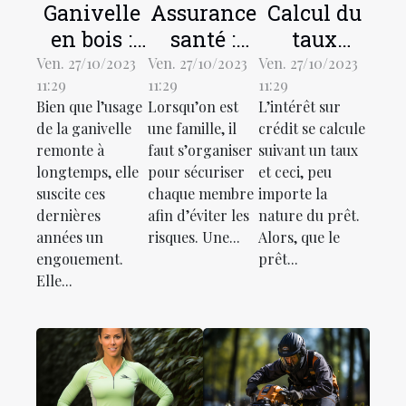
Ganivelle
Assurance
Calcul du
en bois :
santé :
taux
qu’est-ce
parlons-
d’intérêt
Ven. 27/10/2023
Ven. 27/10/2023
Ven. 27/10/2023
11:29
11:29
11:29
que c’est ?
en !
des prêts :
Bien que l’usage
Lorsqu’on est
L’intérêt sur
comment
de la ganivelle
une famille, il
crédit se calcule
ça
remonte à
faut s’organiser
suivant un taux
marche ?
longtemps, elle
pour sécuriser
et ceci, peu
suscite ces
chaque membre
importe la
dernières
afin d’éviter les
nature du prêt.
années un
risques. Une...
Alors, que le
engouement.
prêt...
Elle...