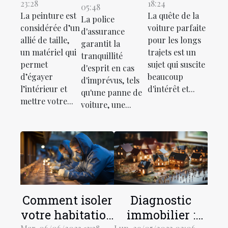
23:28
18:24
façons
voiture
05:48
à des
La peinture est
La quête de la
La police
d’utiliser
pour les
agences
considérée d’un
voiture parfaite
d'assurance
la
longs
d'assurance
allié de taille,
pour les longs
garantit la
peinture
trajets ?
un matériel qui
trajets est un
?
tranquillité
dans
permet
sujet qui suscite
d'esprit en cas
d’égayer
beaucoup
votre
d'imprévus, tels
l’intérieur et
d'intérêt et...
qu'une panne de
maison ?
mettre votre...
voiture, une...
Comment isoler
Diagnostic
votre habitation
immobilier :