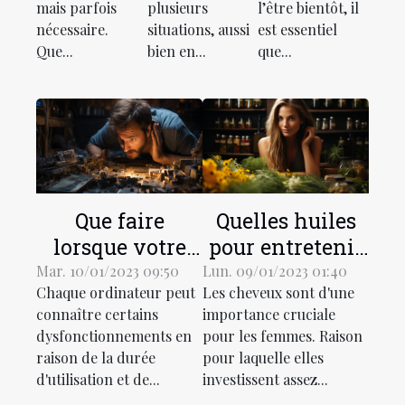
mais parfois
plusieurs
l’être bientôt, il
nécessaire.
situations, aussi
est essentiel
Que...
bien en...
que...
Que faire
Quelles huiles
lorsque votre
pour entretenir
ordinateur est
les cheveux fins
Mar. 10/01/2023 09:50
Lun. 09/01/2023 01:40
Chaque ordinateur peut
Les cheveux sont d'une
lent?
et ceux qui sont
connaître certains
importance cruciale
secs ?
dysfonctionnements en
pour les femmes. Raison
raison de la durée
pour laquelle elles
d'utilisation et de...
investissent assez...