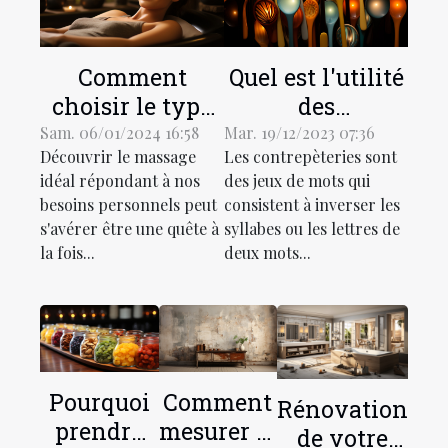
Comment
Quel est l'utilité
choisir le type
des
de massage
contrepèteries
Sam. 06/01/2024 16:58
Mar. 19/12/2023 07:36
Découvrir le massage
Les contrepèteries sont
adapté à vos
dans la société?
idéal répondant à nos
des jeux de mots qui
besoins
besoins personnels peut
consistent à inverser les
spécifiques
s'avérer être une quête à
syllabes ou les lettres de
la fois...
deux mots...
Pourquoi
Comment
Rénovation
prendre
mesurer et
de votre