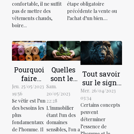
pendant
capitales à
confortable, il ne suffit
étape obligatoire
l’hiver ?
connaître
pas de mettre des
précédente la vente ou
absolument
vêtements chauds,
l’achat d’un bien....
boire...
Pourquoi
Quelles
Tout savoir
faire
sont les
sur le signe
recours à
raisons de
Jeu. 25/05/2023
Sam.
astrologique
Mer. 26/04/2023
19:56
20/05/2023
un
solliciter
03:34
LION
Se vêtir est l’un
22:28
grossiste
les
Certains concepts
des besoins les
L'immobilier
textile en
services
peuvent
plus
étant l'un des
déterminer
ligne ?
d'un
fondamentaux
domaines
l’essence de
conseiller
de l’homme. Il
sensibles, l'on a
l’homme et le