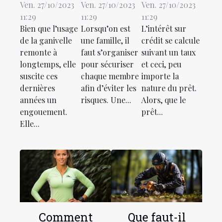
qu’est-ce
parlons-
d’intérêt
Ven. 27/10/2023
Ven. 27/10/2023
Ven. 27/10/2023
11:29
11:29
11:29
que c’est ?
en !
des prêts :
Bien que l’usage
Lorsqu’on est
L’intérêt sur
comment
de la ganivelle
une famille, il
crédit se calcule
ça
remonte à
faut s’organiser
suivant un taux
marche ?
longtemps, elle
pour sécuriser
et ceci, peu
suscite ces
chaque membre
importe la
dernières
afin d’éviter les
nature du prêt.
années un
risques. Une...
Alors, que le
engouement.
prêt...
Elle...
Comment
Que faut-il