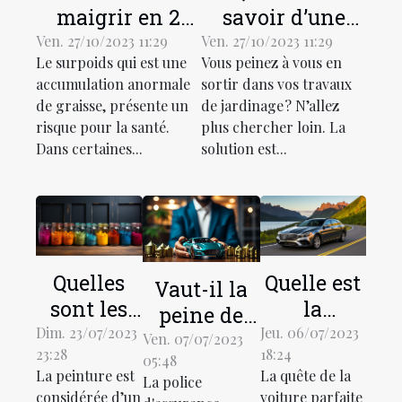
maigrir en 2
savoir d’une
mois ?
débroussailleuse
Ven. 27/10/2023 11:29
Ven. 27/10/2023 11:29
Le surpoids qui est une
Vous peinez à vous en
électrique ?
accumulation anormale
sortir dans vos travaux
de graisse, présente un
de jardinage ? N’allez
risque pour la santé.
plus chercher loin. La
Dans certaines...
solution est...
Quelles
Quelle est
Vaut-il la
sont les
la
peine de
meilleures
meilleure
Dim. 23/07/2023
Jeu. 06/07/2023
faire appel
Ven. 07/07/2023
23:28
18:24
façons
voiture
05:48
à des
La peinture est
La quête de la
La police
d’utiliser
pour les
agences
considérée d’un
voiture parfaite