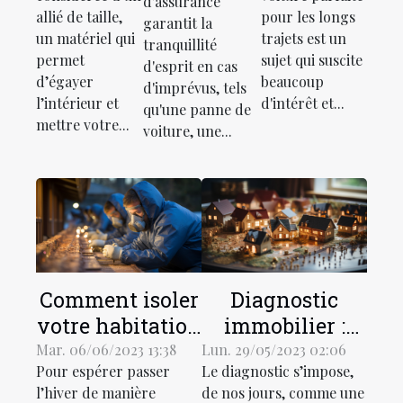
d'assurance
la
longs
d'assurance
allié de taille,
pour les longs
garantit la
peinture
trajets ?
un matériel qui
trajets est un
?
tranquillité
dans
permet
sujet qui suscite
d'esprit en cas
d’égayer
beaucoup
votre
d'imprévus, tels
l’intérieur et
d'intérêt et...
qu'une panne de
maison ?
mettre votre...
voiture, une...
Comment isoler
Diagnostic
votre habitation
immobilier :
et économiser
quelques
Mar. 06/06/2023 13:38
Lun. 29/05/2023 02:06
Pour espérer passer
Le diagnostic s’impose,
de l’énergie
informations
l’hiver de manière
de nos jours, comme une