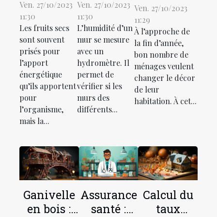
du fruit
traiter les
Ven. 27/10/2023
Ven. 27/10/2023
salle de
Ven. 27/10/2023
11:30
11:30
sec ?
murs
11:29
bain :
Les fruits secs
L’humidité d’un
À l’approche de
humides ?
comment
sont souvent
mur se mesure
la fin d’année,
faire ?
prisés pour
avec un
bon nombre de
l’apport
hydromètre. Il
ménages veulent
énergétique
permet de
changer le décor
qu’ils apportent
vérifier si les
de leur
pour
murs des
habitation. À cet...
l’organisme,
différents...
mais la...
Ganivelle
Assurance
Calcul du
en bois :
santé :
taux