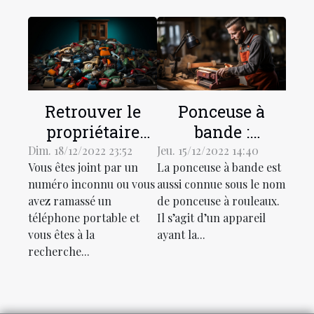
Retrouver le
Ponceuse à
propriétaire
bande :
d'un numéro de
comment bien
Dim. 18/12/2022 23:52
Jeu. 15/12/2022 14:40
Vous êtes joint par un
La ponceuse à bande est
téléphone :
la choisir ?
numéro inconnu ou vous
aussi connue sous le nom
comment
avez ramassé un
de ponceuse à rouleaux.
procéder ?
téléphone portable et
Il s’agit d’un appareil
vous êtes à la
ayant la...
recherche...