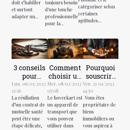
doit s’habiller
toujours besoin
habitat ?
catégoriser selon
et surtout
d'une touche
certaines
adapter un...
professionnelle
aptitudes...
pour la...
3 conseils
Comment
Pourquoi
pour
choisir un
souscrire
résilier à
hoverkart
une
Lun. 06/03/2023
Mer. 08/02/2023
Ven. 13/01/2023
12:16
07:08
14:50
un contrat
tout
assurance
La résiliation
Le hoverkart est
Vous êtes
de
terrain ?
de
d’un contrat de
un appareil de
propriétaire de
mutuelle
location
mutuelle santé
transport que
biens
santé
pour votre
peut être une
vous pouvez
immobiliers ou
propriété ?
étape délicate,
utiliser dans
vous aspirez à