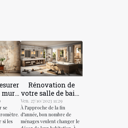
surer
Rénovation de
es murs
votre salle de bain :
 ?
comment faire ?
0
Ven. 27/10/2023 11:29
r se
À l’approche de la fin
dromètre.
d’année, bon nombre de
 si les
ménages veulent changer le