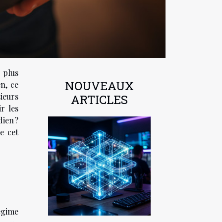
 plus
NOUVEAUX
n, ce
ieurs
ARTICLES
r les
ien ?
e cet
égime