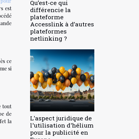
,
pour
Qu’est-ce qui
rs est
différencie la
océdé
plateforme
iande
Accesslink à d’autres
plateformes
netlinking ?
ès ce
me si
e tout
pe de
L'aspect juridique de
et la
l'utilisation d'hélium
pour la publicité en