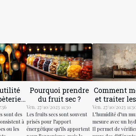
utilité
Pourquoi prendre
Comment me
pèteries
du fruit sec ?
et traiter l
ociété?
humides
7:36
Ven. 27/10/2023 11:30
Ven. 27/10/2023 11:3
s sont des
Les fruits secs sont souvent
L’humidité d’un mu
onsistent à
prisés pour l’apport
mesure avec un hy
bes ou les
énergétique qu’ils apportent
Il permet de vérifier