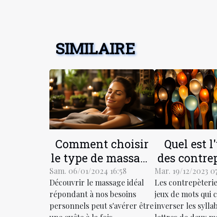
SIMILAIRE
Comment choisir
Quel est l'
le type de massage
des contre
adapté à vos
dans la s
Sam. 06/01/2024 16:58
Mar. 19/12/2023 0
Découvrir le massage idéal
Les contrepèterie
besoins spécifiques
répondant à nos besoins
jeux de mots qui c
personnels peut s'avérer être
inverser les sylla