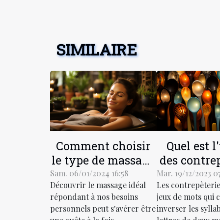
SIMILAIRE
Comment choisir
Quel est l'
le type de massage
des contre
adapté à vos
dans la s
Sam. 06/01/2024 16:58
Mar. 19/12/2023 0
Découvrir le massage idéal
Les contrepèterie
besoins spécifiques
répondant à nos besoins
jeux de mots qui c
personnels peut s'avérer être
inverser les sylla