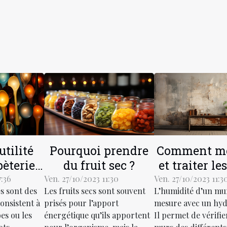
utilité
Pourquoi prendre
Comment me
pèteries
du fruit sec ?
et traiter l
ociété?
humides
7:36
Ven. 27/10/2023 11:30
Ven. 27/10/2023 11:3
s sont des
Les fruits secs sont souvent
L’humidité d’un mu
onsistent à
prisés pour l’apport
mesure avec un hy
bes ou les
énergétique qu’ils apportent
Il permet de vérifier