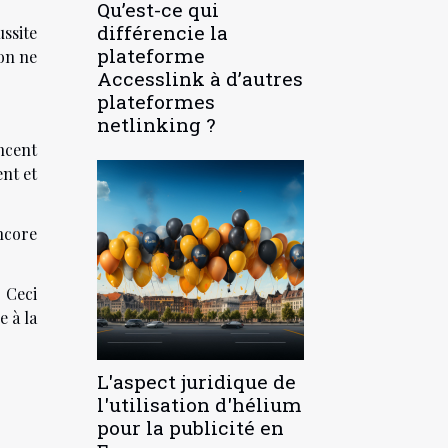
Qu’est-ce qui
différencie la
ussite
plateforme
ton ne
Accesslink à d’autres
plateformes
netlinking ?
ncent
ent et
ncore
. Ceci
e à la
L'aspect juridique de
l'utilisation d'hélium
pour la publicité en