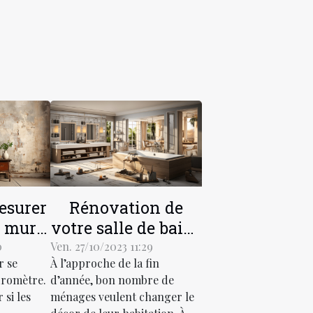
surer
Rénovation de
es murs
votre salle de bain :
 ?
comment faire ?
0
Ven. 27/10/2023 11:29
r se
À l’approche de la fin
dromètre.
d’année, bon nombre de
 si les
ménages veulent changer le