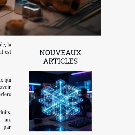
ée, la
NOUVEAUX
l est
ARTICLES
ux qui
’avoir
éviers
uits.
r an.
e par